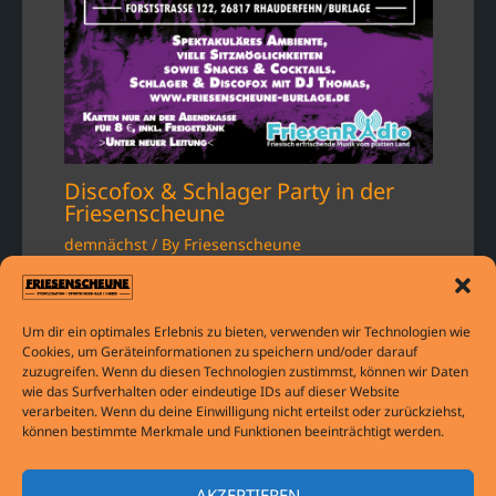
Discofox & Schlager Party in der
Friesenscheune
demnächst
/ By
Friesenscheune
Um dir ein optimales Erlebnis zu bieten, verwenden wir Technologien wie
Cookies, um Geräteinformationen zu speichern und/oder darauf
zuzugreifen. Wenn du diesen Technologien zustimmst, können wir Daten
wie das Surfverhalten oder eindeutige IDs auf dieser Website
verarbeiten. Wenn du deine Einwilligung nicht erteilst oder zurückziehst,
können bestimmte Merkmale und Funktionen beeinträchtigt werden.
Cookie-Richtlinie (EU)
Impressum
AKZEPTIEREN
Datenschutzerklaerung