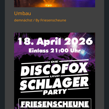
Umbau
demnächst
/ By
Friesenscheune