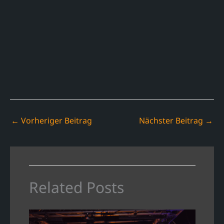
←
Vorheriger Beitrag
Nächster Beitrag
→
Related Posts