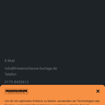
E-Mail
info@friesenscheune-burlage.de
Telefon
0175 8450612
Follow Us
F
I
a
n
c
s
e
t
Um dir ein optimales Erlebnis zu bieten, verwenden wir Technologien wie
b
a