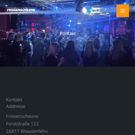
Zum
Inhalt
springen
Kontakt
Kontakt
Address​e
Friesenscheune
Forststraße 122
26817 Rhauderfehn