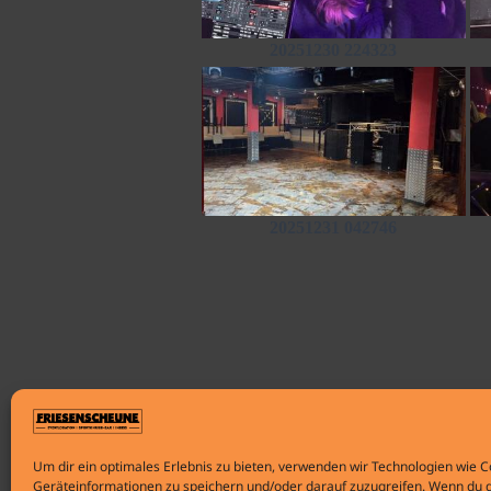
20251230 224323
20251231 042746
←
Vorheriger Galerien
Um dir ein optimales Erlebnis zu bieten, verwenden wir Technologien wie 
Geräteinformationen zu speichern und/oder darauf zuzugreifen. Wenn du 