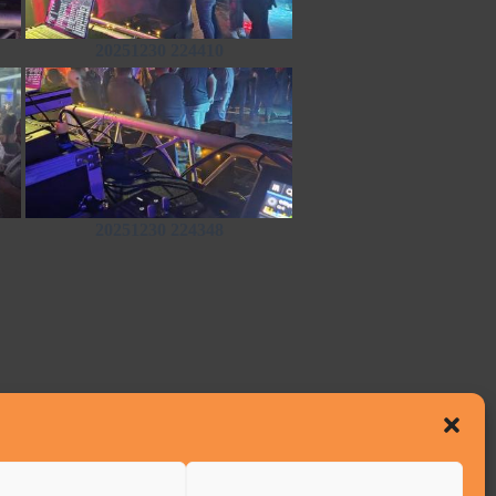
20251230 224410
20251230 224348
Nächster Galerien
→