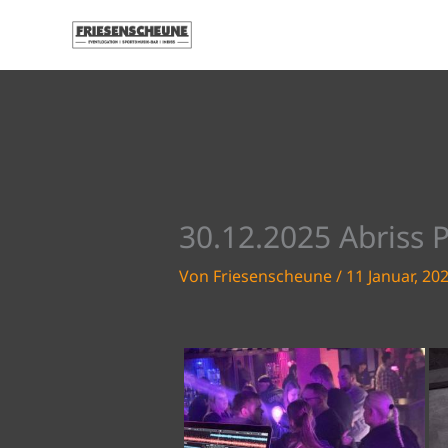
Zum
Inhalt
springen
30.12.2025 Abriss 
Von
Friesenscheune
/
11 Januar, 20