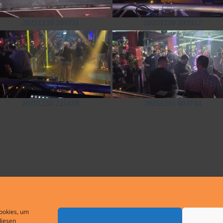
20251230 204711
20251230 203912
20251230 225459
20251231 002744
Cookies, um
diesen